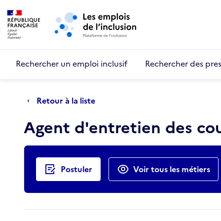
Retour au début de la page
Panneau de gestion des cookies
Aller au menu principal
Aller au contenu principal
Rechercher un emploi inclusif
Rechercher des pres
Retour à la liste
Agent d'entretien des co
Actions rapides
Postuler
Voir tous les métiers