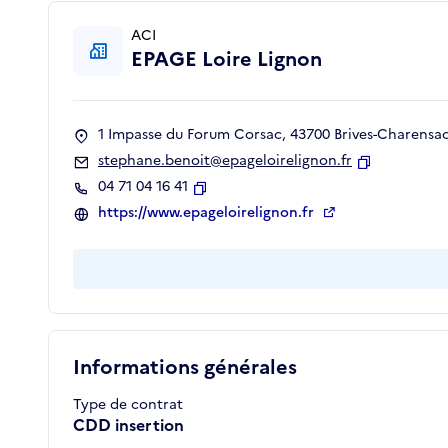
ACI
EPAGE Loire Lignon
1 Impasse du Forum Corsac, 43700 Brives-Charensa
stephane.benoit@epageloirelignon.fr
Copier
04 71 04 16 41
Copier
https://www.epageloirelignon.fr
Informations générales
Type de contrat
CDD insertion