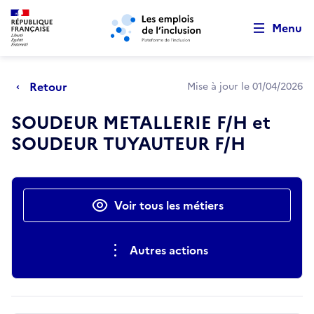
Retour au début de la page
Panneau de gestion des cookies
Aller au menu principal
Aller au contenu principal
Menu
Retour
Mise à jour le 01/04/2026
SOUDEUR METALLERIE F/H et
SOUDEUR TUYAUTEUR F/H
Actions rapides
Voir tous les métiers
Autres actions