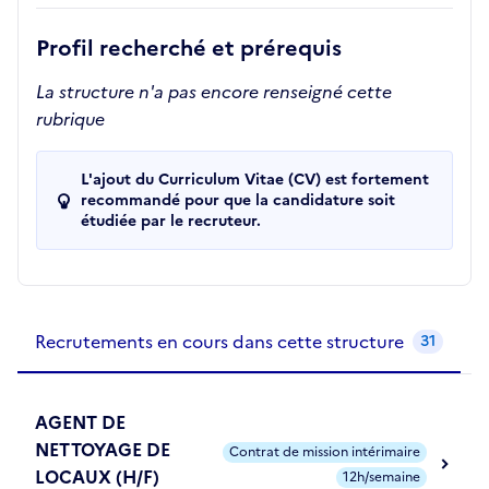
Profil recherché et prérequis
La structure n'a pas encore renseigné cette
rubrique
L'ajout du Curriculum Vitae (CV) est fortement
recommandé pour que la candidature soit
étudiée par le recruteur.
Recrutements de la structure
slide
1
of 1
Recrutements en cours dans cette structure
31
AGENT DE
NETTOYAGE DE
Contrat de mission intérimaire
LOCAUX (H/F)
12h/semaine