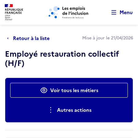
Retour au début de la page
Panneau de gestion des cookies
Aller au menu principal
Aller au contenu principal
Menu
Retour à la liste
Mise à jour le 21/04/2026
Employé restauration collectif
(H/F)
Actions rapides
Voir tous les métiers
Autres actions