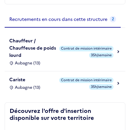
Recrutements de la structure
slide
1
of 1
Recrutements en cours dans cette structure
2
Chauffeur /
Chauffeuse de poids
Contrat de mission intérimaire
lourd
35h/semaine
Aubagne (13)
Cariste
Contrat de mission intérimaire
35h/semaine
Aubagne (13)
Découvrez l'offre d'insertion
disponible sur votre territoire