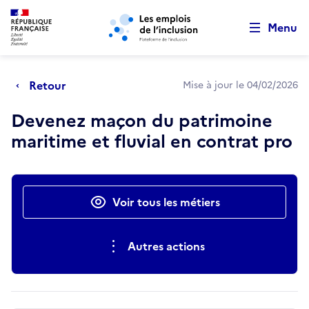
Retour au début de la page
Panneau de gestion des cookies
Aller au menu principal
Aller au contenu principal
Menu
Retour
Mise à jour le 04/02/2026
Devenez maçon du patrimoine
maritime et fluvial en contrat pro
Actions rapides
Voir tous les métiers
Autres actions