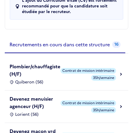
L'ajout du Curriculum Vitae (CV) est fortement
recommandé pour que la candidature soit
étudiée par le recruteur.
Recrutements de la structure
slide
1
of 1
Recrutements en cours dans cette structure
16
Plombier/chauffagiste
Contrat de mission intérimaire
(H/F)
35h/semaine
Quiberon (56)
Devenez menuisier
Contrat de mission intérimaire
agenceur (H/F)
35h/semaine
Lorient (56)
Devenez maçon vrd