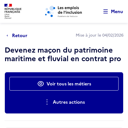
Retour au début de la page
Panneau de gestion des cookies
Aller au menu principal
Aller au contenu principal
Menu
Retour
Mise à jour le 04/02/2026
Devenez maçon du patrimoine
maritime et fluvial en contrat pro
Actions rapides
Voir tous les métiers
Autres actions