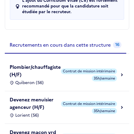
L'ajout du Curriculum Vitae (CV) est fortement
recommandé pour que la candidature soit
étudiée par le recruteur.
Recrutements de la structure
slide
1
of 1
Recrutements en cours dans cette structure
16
Plombier/chauffagiste
Contrat de mission intérimaire
(H/F)
35h/semaine
Quiberon (56)
Devenez menuisier
Contrat de mission intérimaire
agenceur (H/F)
35h/semaine
Lorient (56)
Devenez maçon vrd