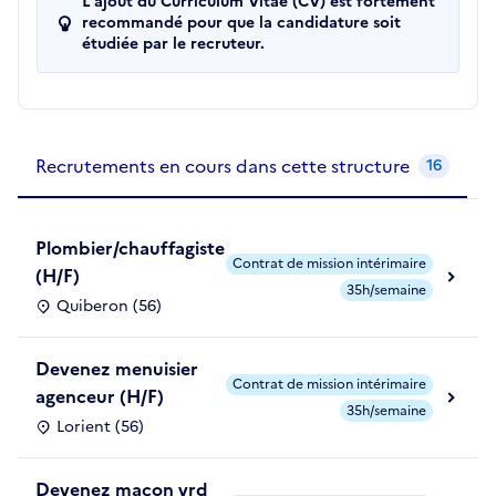
L'ajout du Curriculum Vitae (CV) est fortement
recommandé pour que la candidature soit
étudiée par le recruteur.
Recrutements de la structure
slide
1
of 1
Recrutements en cours dans cette structure
16
Plombier/chauffagiste
Contrat de mission intérimaire
(H/F)
35h/semaine
Quiberon (56)
Devenez menuisier
Contrat de mission intérimaire
agenceur (H/F)
35h/semaine
Lorient (56)
Devenez maçon vrd