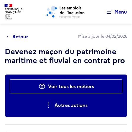
Retour au début de la page
Panneau de gestion des cookies
Aller au menu principal
Aller au contenu principal
Menu
Retour
Mise à jour le 04/02/2026
Devenez maçon du patrimoine
maritime et fluvial en contrat pro
Actions rapides
Voir tous les métiers
Autres actions