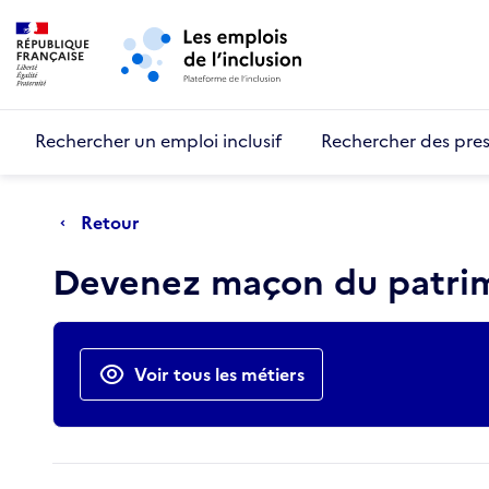
Retour au début de la page
Panneau de gestion des cookies
Aller au menu principal
Aller au contenu principal
Rechercher un emploi inclusif
Rechercher des pres
Retour
Devenez maçon du patrimo
Actions rapides
Voir tous les métiers