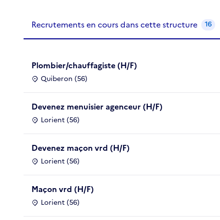
Recrutements de la structure
slide
1
of 1
Recrutements en cours dans cette structure
16
Plombier/chauffagiste (H/F)
Quiberon (56)
Devenez menuisier agenceur (H/F)
Lorient (56)
Devenez maçon vrd (H/F)
Lorient (56)
Maçon vrd (H/F)
Lorient (56)