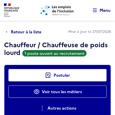
Retour au début de la page
Panneau de gestion des cookies
Aller au menu principal
Aller au contenu principal
Menu
Retour à la liste
Mise à jour le 27/07/2026
Chauffeur / Chauffeuse de poids
lourd
1 poste ouvert au recrutement
Actions rapides
Postuler
Voir tous les métiers
Autres actions