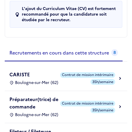
L'ajout du Curriculum Vitae (CV) est fortement
recommandé pour que la candidature soit
étudiée par le recruteur.
Recrutements de la structure
slide
1
of 1
Recrutements en cours dans cette structure
8
CARISTE
Contrat de mission intérimaire
35h/semaine
Boulogne-sur-Mer (62)
Préparateur(trice) de
Contrat de mission intérimaire
commande
35h/semaine
Boulogne-sur-Mer (62)
Fileteur / Fileteuse