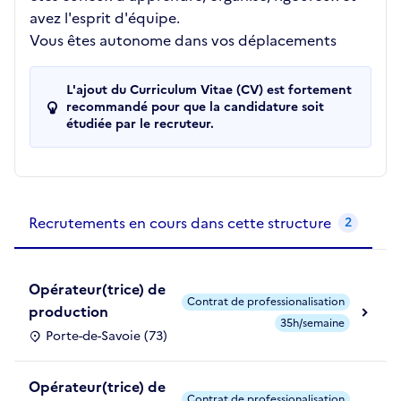
avez l'esprit d'équipe.
Vous êtes autonome dans vos déplacements
L'ajout du Curriculum Vitae (CV) est fortement
recommandé pour que la candidature soit
étudiée par le recruteur.
Recrutements de la structure
slide
1
of 1
Recrutements en cours dans cette structure
2
Opérateur(trice) de
Contrat de professionalisation
production
35h/semaine
Porte-de-Savoie (73)
Opérateur(trice) de
Contrat de professionalisation