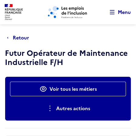
Retour au début de la page
Panneau de gestion des cookies
Aller au menu principal
Aller au contenu principal
Menu
Retour
Futur Opérateur de Maintenance
Industrielle F/H
Actions rapides
Voir tous les métiers
Autres actions