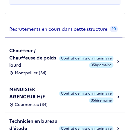
Recrutements de la structure
slide
1
of 1
Recrutements en cours dans cette structure
10
Chauffeur /
Chauffeuse de poids
Contrat de mission intérimaire
lourd
35h/semaine
Montpellier (34)
MENUISIER
Contrat de mission intérimaire
AGENCEUR H/F
35h/semaine
Cournonsec (34)
Technicien en bureau
d'étude
Contrat de mission intérimaire