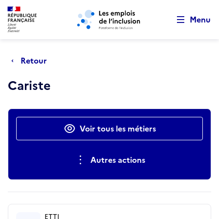
Retour au début de la page
Panneau de gestion des cookies
Aller au menu principal
Aller au contenu principal
Menu
Retour
Cariste
Actions rapides
Voir tous les métiers
Autres actions
ETTI