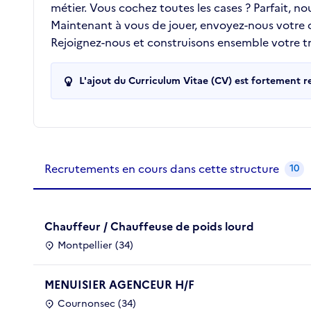
métier. Vous cochez toutes les cases ? Parfait, n
Maintenant à vous de jouer, envoyez-nous votre
Rejoignez-nous et construisons ensemble votre tra
L'ajout du Curriculum Vitae (CV) est fortement 
Recrutements de la structure
slide
1
of 1
Recrutements en cours dans cette structure
10
Chauffeur / Chauffeuse de poids lourd
Montpellier (34)
MENUISIER AGENCEUR H/F
Cournonsec (34)