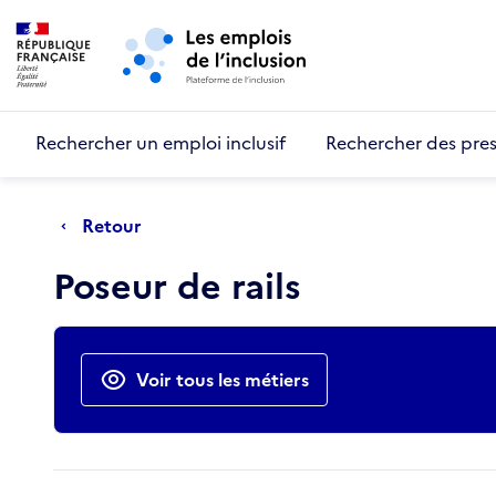
Retour au début de la page
Panneau de gestion des cookies
Aller au menu principal
Aller au contenu principal
Rechercher un emploi inclusif
Rechercher des pres
Retour
Poseur de rails
Actions rapides
Voir tous les métiers