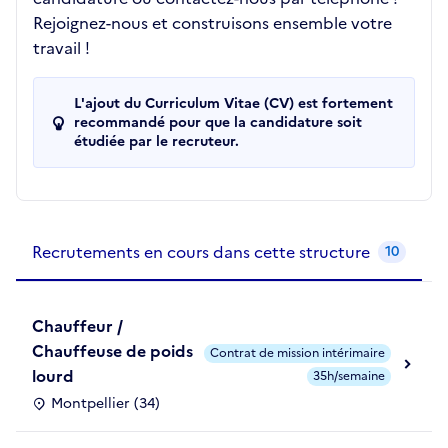
Rejoignez-nous et construisons ensemble votre
travail !
L'ajout du Curriculum Vitae (CV) est fortement
recommandé pour que la candidature soit
étudiée par le recruteur.
Recrutements de la structure
slide
1
of 1
Recrutements en cours dans cette structure
10
Chauffeur /
Chauffeuse de poids
Contrat de mission intérimaire
lourd
35h/semaine
Montpellier (34)