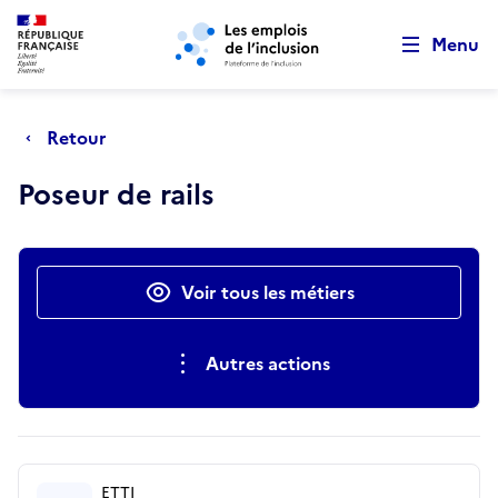
Retour au début de la page
Panneau de gestion des cookies
Aller au menu principal
Aller au contenu principal
Menu
Retour
Poseur de rails
Actions rapides
Voir tous les métiers
Autres actions
ETTI