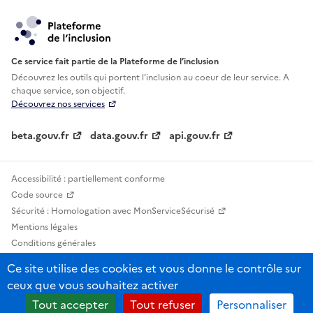
Ce service fait partie de la Plateforme de l’inclusion
Découvrez les outils qui portent l'inclusion au
coeur de leur service. A
chaque service, son objectif.
Découvrez nos services
beta.gouv.fr
data.gouv.fr
api.gouv.fr
Accessibilité : partiellement conforme
Code source
Sécurité : Homologation avec MonServiceSécurisé
Mentions légales
Conditions générales
Confidentialité
Ce site utilise des cookies et vous donne le contrôle sur
Statistiques, lexiques et indicateurs
ceux que vous souhaitez activer
Sauf mention contraire, tous les contenus de ce site sont sous licence
Tout accepter
Tout refuser
Personnaliser
etalab-2.0