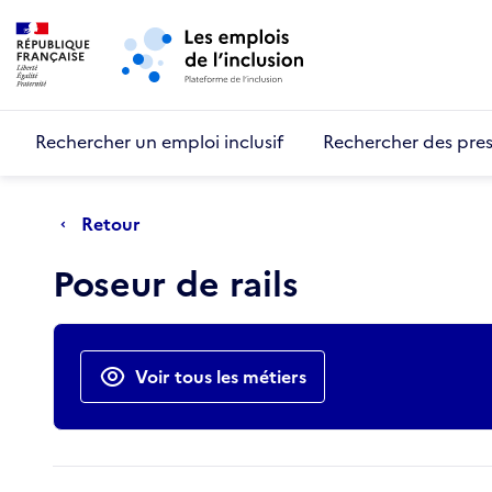
Retour au début de la page
Panneau de gestion des cookies
Aller au menu principal
Aller au contenu principal
Rechercher un emploi inclusif
Rechercher des pres
Retour
Poseur de rails
Actions rapides
Voir tous les métiers