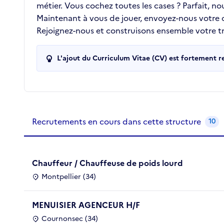
métier. Vous cochez toutes les cases ? Parfait, n
Maintenant à vous de jouer, envoyez-nous votre
Rejoignez-nous et construisons ensemble votre tra
L'ajout du Curriculum Vitae (CV) est fortement 
Recrutements de la structure
slide
1
of 1
Recrutements en cours dans cette structure
10
Chauffeur / Chauffeuse de poids lourd
Montpellier (34)
MENUISIER AGENCEUR H/F
Cournonsec (34)