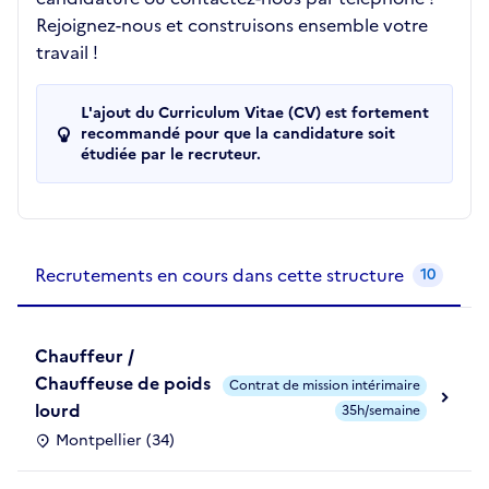
Rejoignez-nous et construisons ensemble votre
travail !
L'ajout du Curriculum Vitae (CV) est fortement
recommandé pour que la candidature soit
étudiée par le recruteur.
Recrutements de la structure
slide
1
of 1
Recrutements en cours dans cette structure
10
Chauffeur /
Chauffeuse de poids
Contrat de mission intérimaire
lourd
35h/semaine
Montpellier (34)