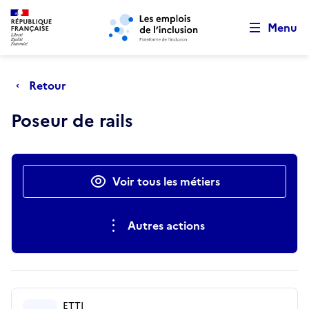
Retour au début de la page
Panneau de gestion des cookies
Aller au menu principal
Aller au contenu principal
Menu
Retour
Poseur de rails
Actions rapides
Voir tous les métiers
Autres actions
ETTI