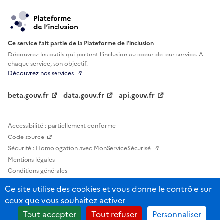
Ce service fait partie de la Plateforme de l’inclusion
Découvrez les outils qui portent l'inclusion au
coeur de leur service. A
chaque service, son objectif.
Découvrez nos services
beta.gouv.fr
data.gouv.fr
api.gouv.fr
Accessibilité : partiellement conforme
Code source
Sécurité : Homologation avec MonServiceSécurisé
Mentions légales
Conditions générales
Confidentialité
Ce site utilise des cookies et vous donne le contrôle sur
Statistiques, lexiques et indicateurs
ceux que vous souhaitez activer
Sauf mention contraire, tous les contenus de ce site sont sous licence
Tout accepter
Tout refuser
Personnaliser
etalab-2.0