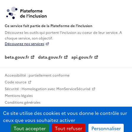
Ce service fait partie de la Plateforme de l’inclusion
Découvrez les outils qui portent l'inclusion au
coeur de leur service. A
chaque service, son objectif.
Découvrez nos services
beta.gouv.fr
data.gouv.fr
api.gouv.fr
Accessibilité : partiellement conforme
Code source
Sécurité : Homologation avec MonServiceSécurisé
Mentions légales
Conditions générales
Confidentialité
Ce site utilise des cookies et vous donne le contrôle sur
Statistiques, lexiques et indicateurs
ceux que vous souhaitez activer
Sauf mention contraire, tous les contenus de ce site sont sous licence
Tout accepter
Tout refuser
Personnaliser
etalab-2.0