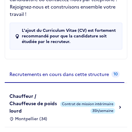
Rejoignez-nous et construisons ensemble votre
travail !
L'ajout du Curriculum Vitae (CV) est fortement
recommandé pour que la candidature soit
étudiée par le recruteur.
Recrutements de la structure
slide
1
of 1
Recrutements en cours dans cette structure
10
Chauffeur /
Chauffeuse de poids
Contrat de mission intérimaire
lourd
35h/semaine
Montpellier (34)