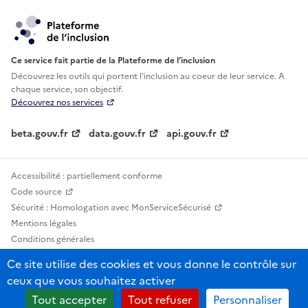
Ce service fait partie de la Plateforme de l’inclusion
Découvrez les outils qui portent l'inclusion au
coeur de leur service. A
chaque service, son objectif.
Découvrez nos services
beta.gouv.fr
data.gouv.fr
api.gouv.fr
Accessibilité : partiellement conforme
Code source
Sécurité : Homologation avec MonServiceSécurisé
Mentions légales
Conditions générales
Confidentialité
Ce site utilise des cookies et vous donne le contrôle sur
Statistiques, lexiques et indicateurs
ceux que vous souhaitez activer
Sauf mention contraire, tous les contenus de ce site sont sous licence
Tout accepter
Tout refuser
Personnaliser
etalab-2.0