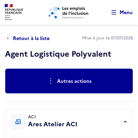
Retour au début de la page
Panneau de gestion des cookies
Aller au menu principal
Aller au contenu principal
Menu
Retour à la liste
Mise à jour le 07/07/2026
Agent Logistique Polyvalent
Actions rapides
Autres actions
ACI
Ares Atelier ACI