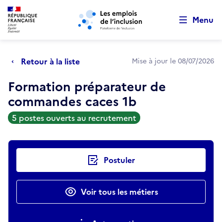
Retour au début de la page
Panneau de gestion des cookies
Aller au menu principal
Aller au contenu principal
Menu
Retour à la liste
Mise à jour le 08/07/2026
Formation préparateur de
commandes caces 1b
5 postes ouverts au recrutement
Actions rapides
Postuler
Voir tous les métiers