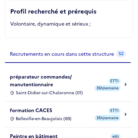
Profil recherché et prérequis
Volontaire, dynamique et sérieux ;
Recrutements de la structure
slide
1
of 1
Recrutements en cours dans cette structure
52
préparateur commandes/
ETTI
manutentionnaire
35h/semaine
Saint-Didier-sur-Chalaronne (01)
formation CACES
ETTI
35h/semaine
Belleville-en-Beaujolais (69)
Peintre en bâtiment
etti