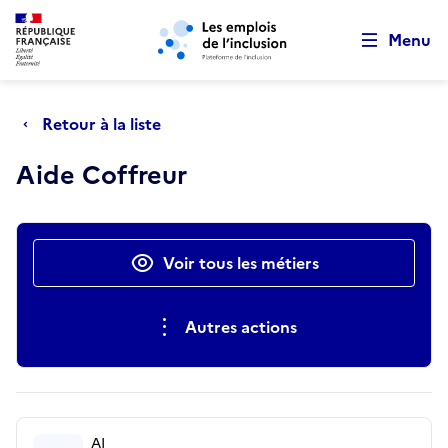
Retour au début de la page
Panneau de gestion des cookies
Aller au menu principal
Aller au contenu principal
Menu
Retour à la liste
Aide Coffreur
Actions rapides
Voir tous les métiers
Autres actions
AI