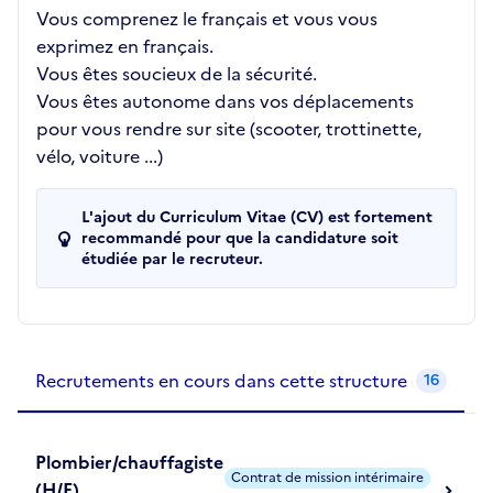
Vous comprenez le français et vous vous
exprimez en français.
Vous êtes soucieux de la sécurité.
Vous êtes autonome dans vos déplacements
pour vous rendre sur site (scooter, trottinette,
vélo, voiture ...)
L'ajout du Curriculum Vitae (CV) est fortement
recommandé pour que la candidature soit
étudiée par le recruteur.
Recrutements de la structure
slide
1
of 1
Recrutements en cours dans cette structure
16
Plombier/chauffagiste
Contrat de mission intérimaire
(H/F)