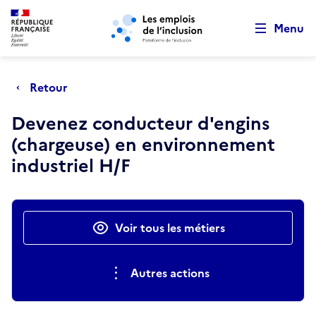
Retour au début de la page
Panneau de gestion des cookies
Aller au menu principal
Aller au contenu principal
Menu
Retour
Devenez conducteur d'engins
(chargeuse) en environnement
industriel H/F
Actions rapides
Voir tous les métiers
Autres actions