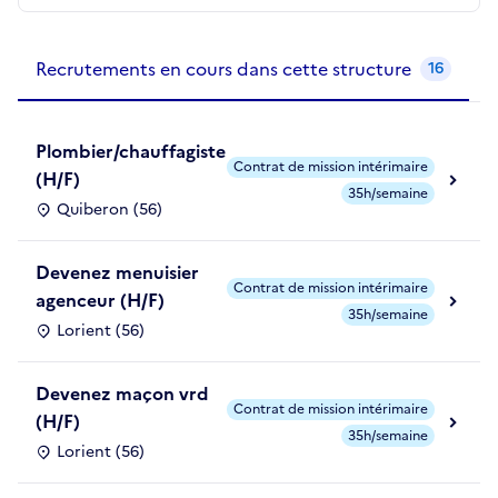
Recrutements de la structure
slide
1
of 1
Recrutements en cours dans cette structure
16
Plombier/chauffagiste
Contrat de mission intérimaire
(H/F)
35h/semaine
Quiberon (56)
Devenez menuisier
Contrat de mission intérimaire
agenceur (H/F)
35h/semaine
Lorient (56)
Devenez maçon vrd
Contrat de mission intérimaire
(H/F)
35h/semaine
Lorient (56)