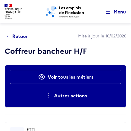
Retour au début de la page
Panneau de gestion des cookies
Aller au menu principal
Aller au contenu principal
Menu
Retour
Mise à jour le 10/02/2026
Coffreur bancheur H/F
Actions rapides
Voir tous les métiers
Autres actions
ETTI