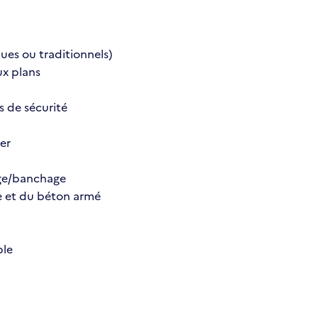
ques ou traditionnels)
ux plans
s de sécurité
ier
age/banchage
e et du béton armé
ble