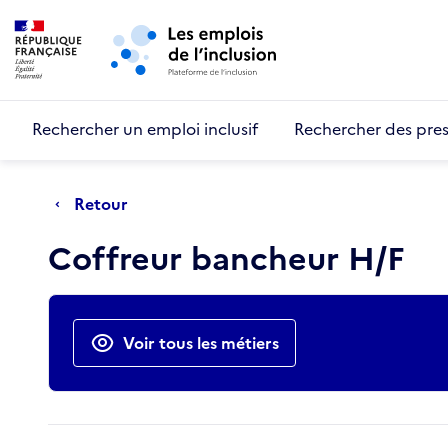
Retour au début de la page
Panneau de gestion des cookies
Aller au menu principal
Aller au contenu principal
Rechercher un emploi inclusif
Rechercher des pres
Retour
Coffreur bancheur H/F
Actions rapides
Voir tous les métiers