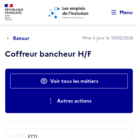
Retour au début de la page
Panneau de gestion des cookies
Aller au menu principal
Aller au contenu principal
Menu
Retour
Mise à jour le 10/02/2026
Coffreur bancheur H/F
Actions rapides
Voir tous les métiers
Autres actions
ETTI