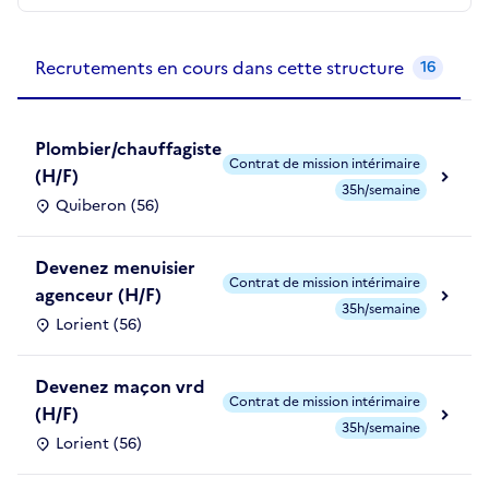
Recrutements de la structure
slide
1
of 1
Recrutements en cours dans cette structure
16
Plombier/chauffagiste
Contrat de mission intérimaire
(H/F)
35h/semaine
Quiberon (56)
Devenez menuisier
Contrat de mission intérimaire
agenceur (H/F)
35h/semaine
Lorient (56)
Devenez maçon vrd
Contrat de mission intérimaire
(H/F)
35h/semaine
Lorient (56)