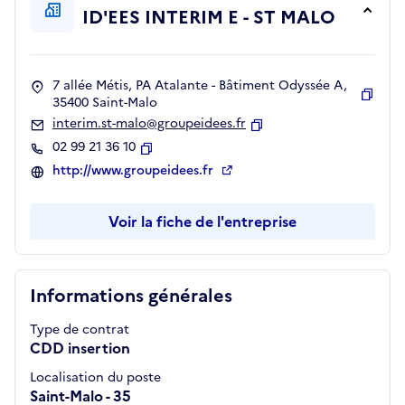
ID'EES INTERIM E - ST MALO
7 allée Métis, PA Atalante - Bâtiment Odyssée A,
35400 Saint-Malo
Copie
interim.st-malo@groupeidees.fr
Copier
02 99 21 36 10
Copier
http://www.groupeidees.fr
Voir la fiche de l'entreprise
Informations générales
Type de contrat
CDD insertion
Localisation du poste
Saint-Malo - 35