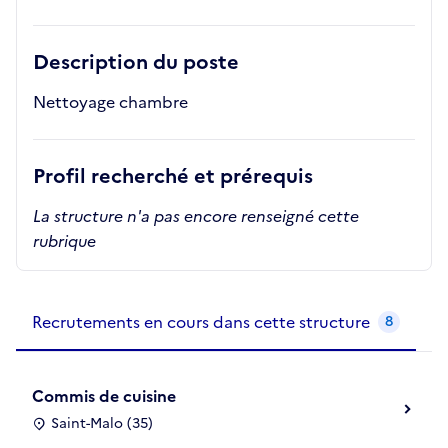
Description du poste
Nettoyage chambre
Profil recherché et prérequis
La structure n'a pas encore renseigné cette
rubrique
Recrutements de la structure
slide
1
of 1
Recrutements en cours dans cette structure
8
Commis de cuisine
Saint-Malo (35)