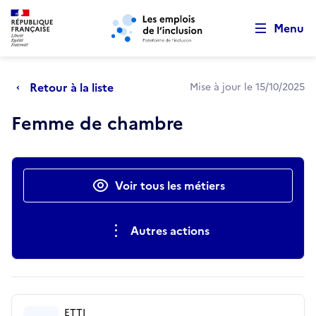
Retour au début de la page
Panneau de gestion des cookies
Aller au menu principal
Aller au contenu principal
Menu
Retour à la liste
Mise à jour le 15/10/2025
Femme de chambre
Actions rapides
Voir tous les métiers
Autres actions
ETTI