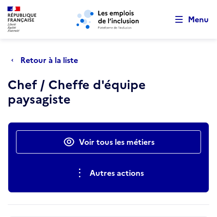
Retour au début de la page
Panneau de gestion des cookies
Aller au menu principal
Aller au contenu principal
Menu
Retour à la liste
Chef / Cheffe d'équipe
paysagiste
Actions rapides
Voir tous les métiers
Autres actions