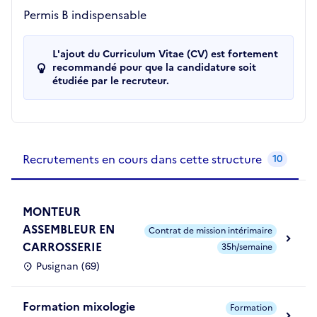
Permis B indispensable
L'ajout du Curriculum Vitae (CV) est fortement
recommandé pour que la candidature soit
étudiée par le recruteur.
Recrutements de la structure
slide
1
of 1
Recrutements en cours dans cette structure
10
MONTEUR
ASSEMBLEUR EN
Contrat de mission intérimaire
CARROSSERIE
35h/semaine
Pusignan (69)
Formation mixologie
Formation