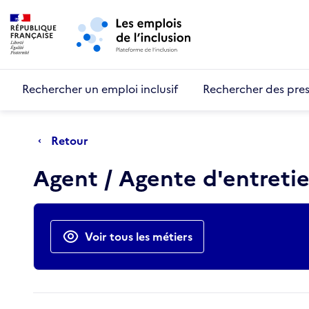
Retour au début de la page
Panneau de gestion des cookies
Aller au menu principal
Aller au contenu principal
Rechercher un emploi inclusif
Rechercher des pres
Retour
Agent / Agente d'entreti
Actions rapides
Voir tous les métiers