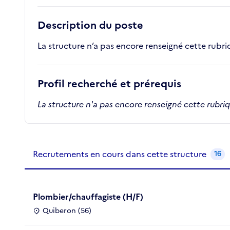
Description du poste
La structure n’a pas encore renseigné cette rubr
Profil recherché et prérequis
La structure n'a pas encore renseigné cette rubri
Recrutements de la structure
slide
1
of 1
Recrutements en cours dans cette structure
16
Plombier/chauffagiste (H/F)
Quiberon (56)