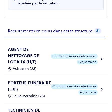
étudiée par le recruteur.
Recrutements de la structure
slide
1
of 1
Recrutements en cours dans cette structure
31
AGENT DE
NETTOYAGE DE
Contrat de mission intérimaire
LOCAUX (H/F)
12h/semaine
Aubusson (23)
PORTEUR FUNERAIRE
Contrat de mission intérimaire
(H/F)
4h/semaine
La Souterraine (23)
TECHNICIEN DE