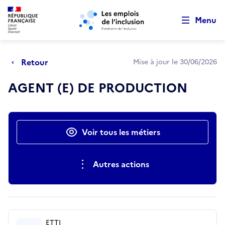
Retour au début de la page
Panneau de gestion des cookies
Aller au menu principal
Aller au contenu principal
Menu
Retour
Mise à jour le 30/06/2026
AGENT (E) DE PRODUCTION
Actions rapides
Voir tous les métiers
Autres actions
ETTI