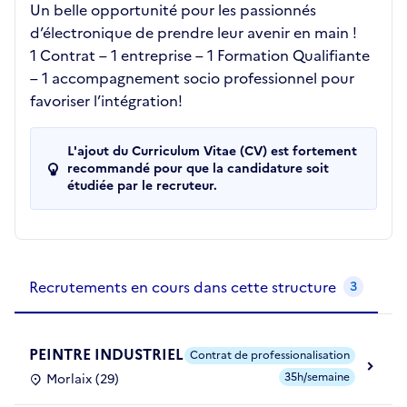
Un belle opportunité pour les passionnés
d’électronique de prendre leur avenir en main !
1 Contrat – 1 entreprise – 1 Formation Qualifiante
– 1 accompagnement socio professionnel pour
favoriser l’intégration!
L'ajout du Curriculum Vitae (CV) est fortement
recommandé pour que la candidature soit
étudiée par le recruteur.
Recrutements de la structure
slide
1
of 1
Recrutements en cours dans cette structure
3
PEINTRE INDUSTRIEL
Contrat de professionalisation
35h/semaine
Morlaix (29)