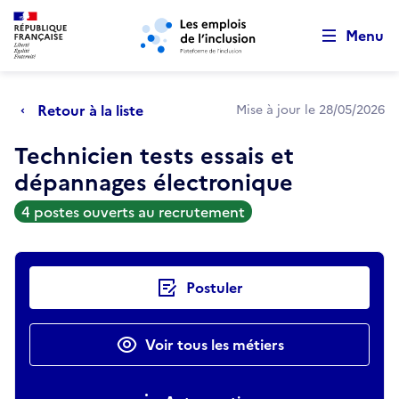
Retour au début de la page
Panneau de gestion des cookies
Aller au menu principal
Aller au contenu principal
Menu
Retour à la liste
Mise à jour le 28/05/2026
Technicien tests essais et
dépannages électronique
4 postes ouverts au recrutement
Actions rapides
Postuler
Voir tous les métiers