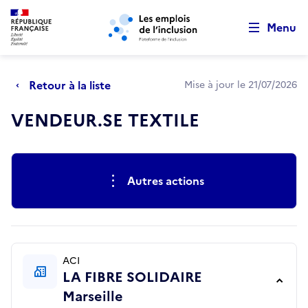
Retour au début de la page
Panneau de gestion des cookies
Aller au menu principal
Aller au contenu principal
Menu
Retour à la liste
Mise à jour le 21/07/2026
VENDEUR.SE TEXTILE
Actions rapides
Autres actions
ACI
LA FIBRE SOLIDAIRE
Marseille