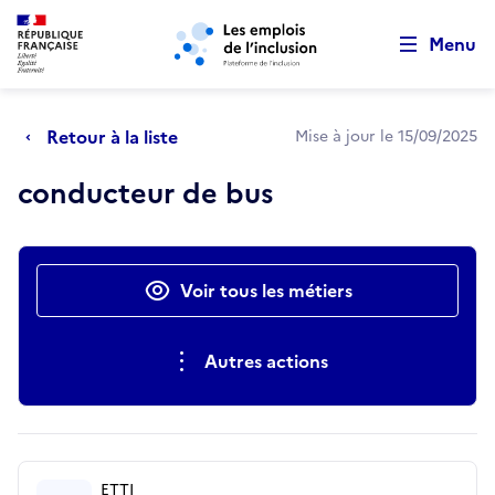
Retour au début de la page
Panneau de gestion des cookies
Aller au menu principal
Aller au contenu principal
Menu
Retour à la liste
Mise à jour le 15/09/2025
conducteur de bus
Actions rapides
Voir tous les métiers
Autres actions
ETTI