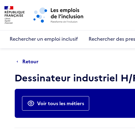
Retour au début de la page
Panneau de gestion des cookies
Aller au menu principal
Aller au contenu principal
Rechercher un emploi inclusif
Rechercher des pres
Retour
Dessinateur industriel H
Actions rapides
Voir tous les métiers