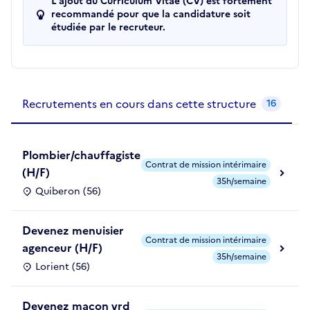
L'ajout du Curriculum Vitae (CV) est fortement
recommandé pour que la candidature soit
étudiée par le recruteur.
Recrutements de la structure
slide
1
of 1
Recrutements en cours dans cette structure
16
Plombier/chauffagiste
Contrat de mission intérimaire
(H/F)
35h/semaine
Quiberon (56)
Devenez menuisier
Contrat de mission intérimaire
agenceur (H/F)
35h/semaine
Lorient (56)
Devenez maçon vrd