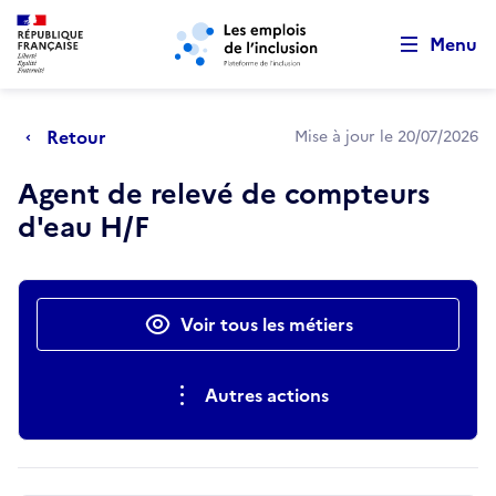
Retour au début de la page
Panneau de gestion des cookies
Aller au menu principal
Aller au contenu principal
Menu
Retour
Mise à jour le 20/07/2026
Agent de relevé de compteurs
d'eau H/F
Actions rapides
Voir tous les métiers
Autres actions