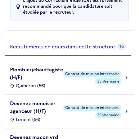
L'ajout du Curriculum Vitae (CV) est fortement
recommandé pour que la candidature soit
étudiée par le recruteur.
Recrutements de la structure
slide
1
of 1
Recrutements en cours dans cette structure
16
Plombier/chauffagiste
Contrat de mission intérimaire
(H/F)
35h/semaine
Quiberon (56)
Devenez menuisier
Contrat de mission intérimaire
agenceur (H/F)
35h/semaine
Lorient (56)
Devenez maçon vrd