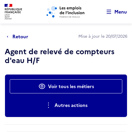
Retour au début de la page
Panneau de gestion des cookies
Aller au menu principal
Aller au contenu principal
Menu
Retour
Mise à jour le 20/07/2026
Agent de relevé de compteurs
d'eau H/F
Actions rapides
Voir tous les métiers
Autres actions