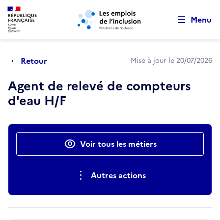
Retour au début de la page
Panneau de gestion des cookies
Aller au menu principal
Aller au contenu principal
Menu
Retour
Mise à jour le 20/07/2026
Agent de relevé de compteurs
d'eau H/F
Actions rapides
Voir tous les métiers
Autres actions