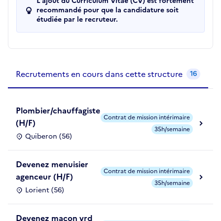
L'ajout du Curriculum Vitae (CV) est fortement
recommandé pour que la candidature soit
étudiée par le recruteur.
Recrutements de la structure
slide
1
of 1
Recrutements en cours dans cette structure
16
Plombier/chauffagiste
Contrat de mission intérimaire
(H/F)
35h/semaine
Quiberon (56)
Devenez menuisier
Contrat de mission intérimaire
agenceur (H/F)
35h/semaine
Lorient (56)
Devenez maçon vrd