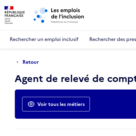
Retour au début de la page
Panneau de gestion des cookies
Aller au menu principal
Aller au contenu principal
Rechercher un emploi inclusif
Rechercher des pres
Retour
Agent de relevé de compt
Actions rapides
Voir tous les métiers