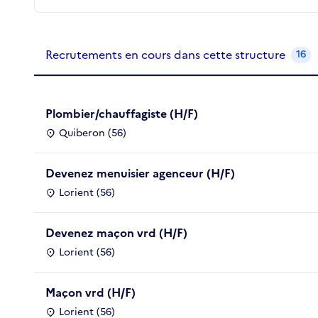
Recrutements de la structure
slide
1
of 1
Recrutements en cours dans cette structure
16
Plombier/chauffagiste (H/F)
Quiberon (56)
Devenez menuisier agenceur (H/F)
Lorient (56)
Devenez maçon vrd (H/F)
Lorient (56)
Maçon vrd (H/F)
Lorient (56)