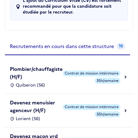
L'ajout du Curriculum Vitae (CV) est fortement
recommandé pour que la candidature soit
étudiée par le recruteur.
Recrutements de la structure
slide
1
of 1
Recrutements en cours dans cette structure
16
Plombier/chauffagiste
Contrat de mission intérimaire
(H/F)
35h/semaine
Quiberon (56)
Devenez menuisier
Contrat de mission intérimaire
agenceur (H/F)
35h/semaine
Lorient (56)
Devenez maçon vrd