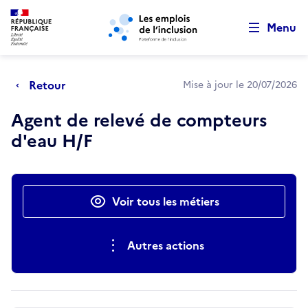
Retour au début de la page
Panneau de gestion des cookies
Aller au menu principal
Aller au contenu principal
Menu
Retour
Mise à jour le 20/07/2026
Agent de relevé de compteurs
d'eau H/F
Actions rapides
Voir tous les métiers
Autres actions