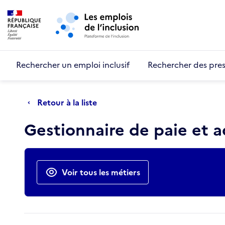
Retour au début de la page
Panneau de gestion des cookies
Aller au menu principal
Aller au contenu principal
Rechercher un emploi inclusif
Rechercher des pres
Retour à la liste
Gestionnaire de paie et 
Actions rapides
Voir tous les métiers