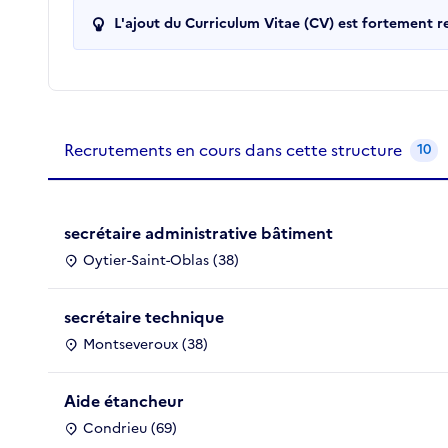
L'ajout du Curriculum Vitae (CV) est fortement 
Recrutements de la structure
slide
1
of 1
Recrutements en cours dans cette structure
10
secrétaire administrative bâtiment
Oytier-Saint-Oblas (38)
secrétaire technique
Montseveroux (38)
Aide étancheur
Condrieu (69)