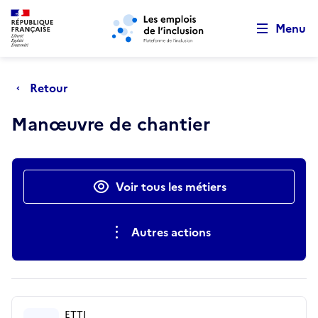
Retour au début de la page
Panneau de gestion des cookies
Aller au menu principal
Aller au contenu principal
Menu
Retour
Manœuvre de chantier
Actions rapides
Voir tous les métiers
Autres actions
ETTI