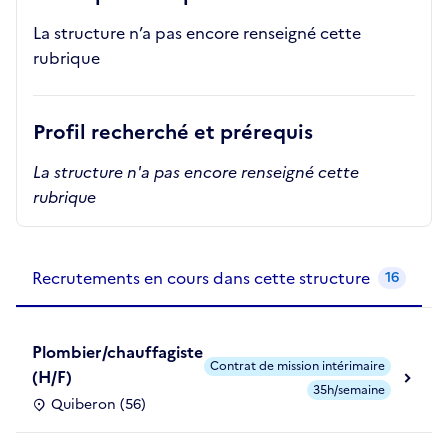
La structure n’a pas encore renseigné cette
rubrique
Profil recherché et prérequis
La structure n'a pas encore renseigné cette
rubrique
Recrutements de la structure
slide
1
of 1
Recrutements en cours dans cette structure
16
Plombier/chauffagiste
Contrat de mission intérimaire
(H/F)
35h/semaine
Quiberon (56)