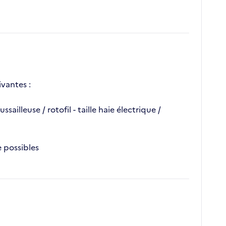
ivantes :
illeuse / rotofil - taille haie électrique /
e possibles