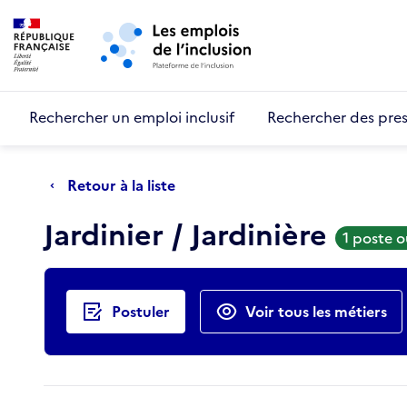
Retour au début de la page
Panneau de gestion des cookies
Aller au menu principal
Aller au contenu principal
Rechercher un emploi inclusif
Rechercher des pres
Retour à la liste
Jardinier / Jardinière
1 poste 
Actions rapides
Postuler
Voir tous les métiers