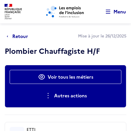
Retour au début de la page
Panneau de gestion des cookies
Aller au menu principal
Aller au contenu principal
Menu
Retour
Mise à jour le 26/12/2025
Plombier Chauffagiste H/F
Actions rapides
Voir tous les métiers
Autres actions
ETTI