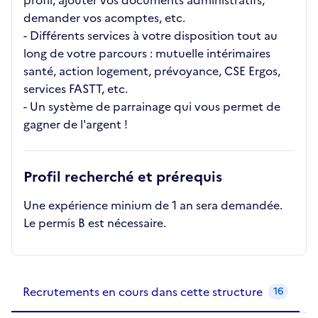
profil, ajouter vos documents administratifs,
demander vos acomptes, etc.
- Différents services à votre disposition tout au
long de votre parcours : mutuelle intérimaires
santé, action logement, prévoyance, CSE Ergos,
services FASTT, etc.
- Un système de parrainage qui vous permet de
gagner de l'argent !
Profil recherché et prérequis
Une expérience minium de 1 an sera demandée.
Le permis B est nécessaire.
Recrutements de la structure
slide
1
of 1
Recrutements en cours dans cette structure
16