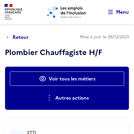
Retour au début de la page
Panneau de gestion des cookies
Aller au menu principal
Aller au contenu principal
Menu
Retour
Mise à jour le 26/12/2025
Plombier Chauffagiste H/F
Actions rapides
Voir tous les métiers
Autres actions
ETTI