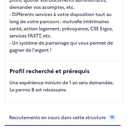
profil, ajouter vos documents administratifs,
demander vos acomptes, etc.
- Différents services à votre disposition tout au
long de votre parcours : mutuelle intérimaires
santé, action logement, prévoyance, CSE Ergos,
services FASTT, etc.
- Un système de parrainage qui vous permet de
gagner de l'argent !
Profil recherché et prérequis
Une expérience minium de 1 an sera demandée.
Le permis B est nécessaire.
Recrutements de la structure
slide
1
of 1
Recrutements en cours dans cette structure
16