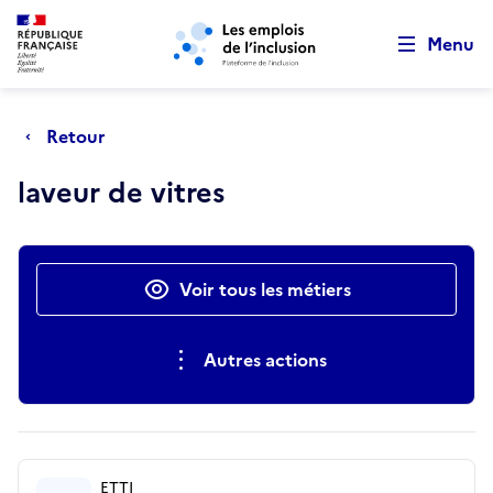
Retour au début de la page
Panneau de gestion des cookies
Aller au menu principal
Aller au contenu principal
Menu
Retour
laveur de vitres
Actions rapides
Voir tous les métiers
Autres actions
ETTI