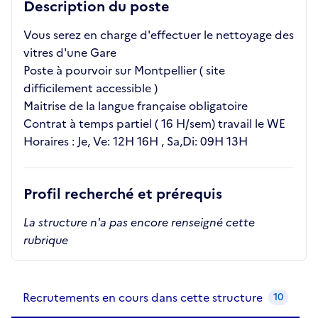
Description du poste
Vous serez en charge d'effectuer le nettoyage des
vitres d'une Gare
Poste à pourvoir sur Montpellier ( site
difficilement accessible )
Maitrise de la langue française obligatoire
Contrat à temps partiel ( 16 H/sem) travail le WE
Horaires : Je, Ve: 12H 16H , Sa,Di: 09H 13H
Profil recherché et prérequis
La structure n'a pas encore renseigné cette
rubrique
Recrutements de la structure
slide
1
of 1
Recrutements en cours dans cette structure
10