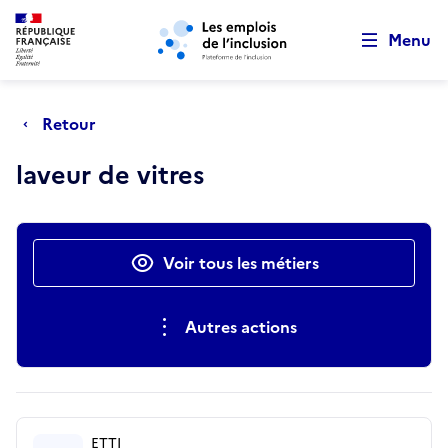
Retour au début de la page
Panneau de gestion des cookies
Aller au menu principal
Aller au contenu principal
Menu
Retour
laveur de vitres
Actions rapides
Voir tous les métiers
Autres actions
ETTI