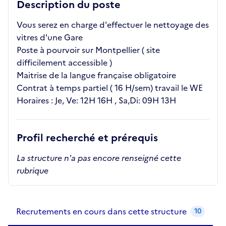
Description du poste
Vous serez en charge d'effectuer le nettoyage des
vitres d'une Gare
Poste à pourvoir sur Montpellier ( site
difficilement accessible )
Maitrise de la langue française obligatoire
Contrat à temps partiel ( 16 H/sem) travail le WE
Horaires : Je, Ve: 12H 16H , Sa,Di: 09H 13H
Profil recherché et prérequis
La structure n'a pas encore renseigné cette
rubrique
Recrutements de la structure
slide
1
of 1
Recrutements en cours dans cette structure
10