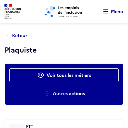
Retour au début de la page
Panneau de gestion des cookies
Aller au menu principal
Aller au contenu principal
Menu
Retour
Plaquiste
Actions rapides
Voir tous les métiers
Autres actions
ETTI