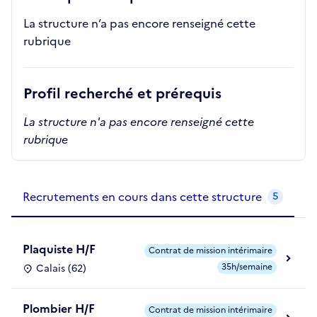
La structure n’a pas encore renseigné cette
rubrique
Profil recherché et prérequis
La structure n'a pas encore renseigné cette
rubrique
Recrutements de la structure
slide
1
of 1
Recrutements en cours dans cette structure
5
Plaquiste H/F
Contrat de mission intérimaire
35h/semaine
Calais (62)
Plombier H/F
Contrat de mission intérimaire