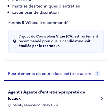
maitrise des techniques d'entretien
savoir user de discrétion
Permis B Véhiculé recommandé
L'ajout du Curriculum Vitae (CV) est fortement
recommandé pour que la candidature soit
étudiée par le recruteur.
Recrutements de la structure
slide
1
of 1
Recrutements en cours dans cette structure
3
Agent / Agente d'entretien-propreté de
locaux
Saint-Jean-de-Bournay (38)