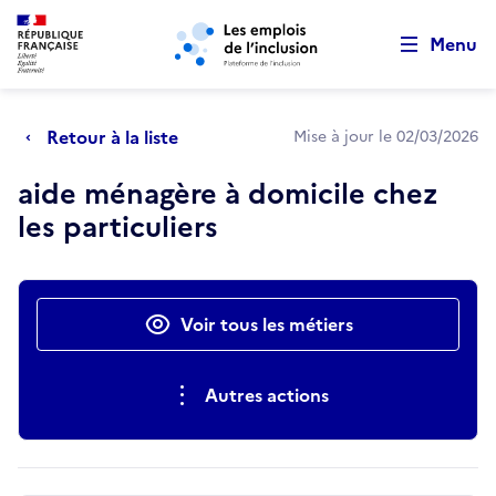
Retour au début de la page
Panneau de gestion des cookies
Aller au menu principal
Aller au contenu principal
Menu
Retour à la liste
Mise à jour le 02/03/2026
aide ménagère à domicile chez
les particuliers
Actions rapides
Voir tous les métiers
Autres actions