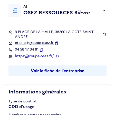
AI
OSEZ RESSOURCES Bièvre
9 PLACE DE LA HALLE, 38260 LA COTE SAINT
ANDRE
Copie
ereale@groupe-osez.fr
Copier
04 58 17 34 81
Copier
https://groupe-osez.fr/
Voir la fiche de l'entreprise
Informations générales
Type de contrat
CDD d'usage
Nombre d'heures par semaine