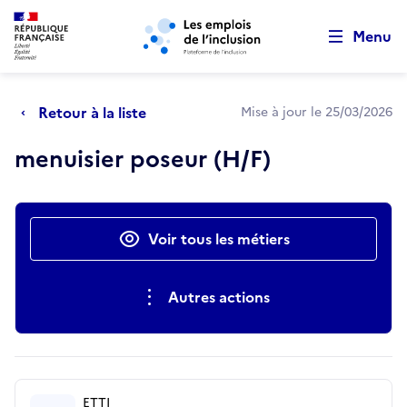
Retour au début de la page
Panneau de gestion des cookies
Aller au menu principal
Aller au contenu principal
Menu
Retour à la liste
Mise à jour le 25/03/2026
menuisier poseur (H/F)
Actions rapides
Voir tous les métiers
Autres actions
ETTI