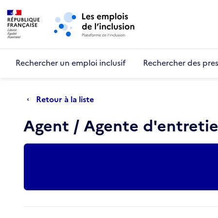
Retour au début de la page
Panneau de gestion des cookies
Aller au menu principal
Aller au contenu principal
Rechercher un emploi inclusif
Rechercher des pres
Retour à la liste
Agent / Agente d'entreti
Actions rapides