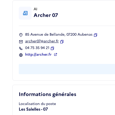
AI
Archer 07
85 Avenue de Bellande, 07200 Aubenas
Copier
archer07@archer.fr
Copier
04 75 35 94 21
Copier
http://archer.fr
Informations générales
Localisation du poste
Les Salelles - 07