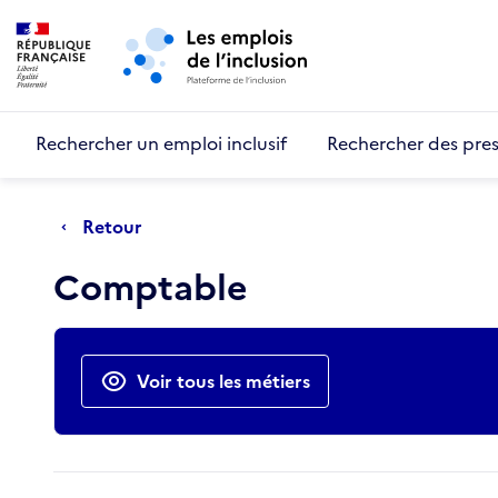
Retour au début de la page
Panneau de gestion des cookies
Aller au menu principal
Aller au contenu principal
Rechercher un emploi inclusif
Rechercher des pres
Retour
Comptable
Actions rapides
Voir tous les métiers