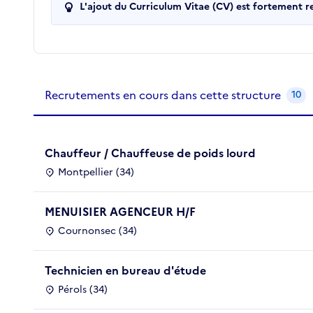
L'ajout du Curriculum Vitae (CV) est fortement 
Recrutements de la structure
slide
1
of 1
Recrutements en cours dans cette structure
10
Chauffeur / Chauffeuse de poids lourd
Montpellier (34)
MENUISIER AGENCEUR H/F
Cournonsec (34)
Technicien en bureau d'étude
Pérols (34)