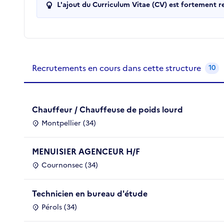
L'ajout du Curriculum Vitae (CV) est fortement 
Recrutements de la structure
slide
1
of 1
Recrutements en cours dans cette structure
10
Chauffeur / Chauffeuse de poids lourd
Montpellier (34)
MENUISIER AGENCEUR H/F
Cournonsec (34)
Technicien en bureau d'étude
Pérols (34)