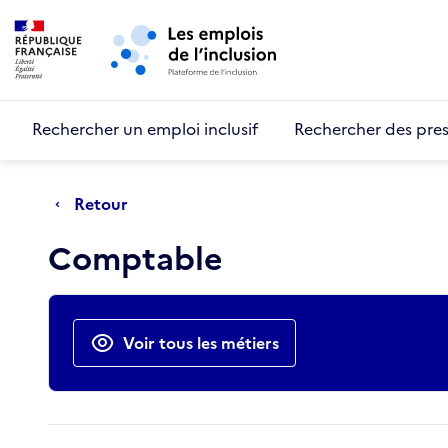
Retour au début de la page
Panneau de gestion des cookies
Aller au menu principal
Aller au contenu principal
Rechercher un emploi inclusif
Rechercher des pres
Retour
Comptable
Actions rapides
Voir tous les métiers