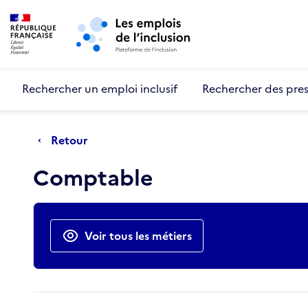
Retour au début de la page
Panneau de gestion des cookies
Aller au menu principal
Aller au contenu principal
Rechercher un emploi inclusif
Rechercher des pres
Retour
Comptable
Actions rapides
Voir tous les métiers