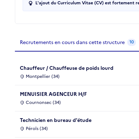
L'ajout du Curriculum Vitae (CV) est fortement 
Recrutements de la structure
slide
1
of 1
Recrutements en cours dans cette structure
10
Chauffeur / Chauffeuse de poids lourd
Montpellier (34)
MENUISIER AGENCEUR H/F
Cournonsec (34)
Technicien en bureau d'étude
Pérols (34)